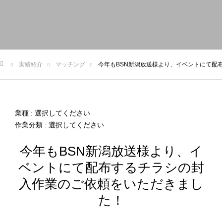
トップ
お知らせ
私たちについて
事業内容
実績
実績紹介
マッチング
今年もBSN新潟放送様より、イベントにて配
申込/お問い合せ
ム
業種 : 選択してください
作業分類 : 選択してください
今年もBSN新潟放送様より、イ
ベントにて配布するチラシの封
入作業のご依頼をいただきまし
た！