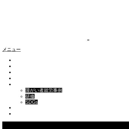
ホーム
実績紹介
マッチング
大栄寺
業種 : サービス業（他に分類されないもの）
作業分類 : 除草
メニュー
大栄寺
トップ
お知らせ
私たちについて
江南区の大栄寺様の障がい者短時間就労がはじまりました🌈
事業内容
実績紹介
障がい者就労事例
研修
▪お寺前の敷地/本堂前の掃き掃除
SDGs
メディア掲載・講演履歴
▪封入
/
ラベル貼り作業
申込/お問い合せ
▪銀杏拾い
/中身(銀杏)を取る作業