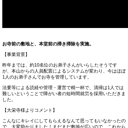
Warning
: Invalid argument supplied for foreach() in
/hom
on line
31
▪御札の封入作業
Warning
: Invalid argument supplied for foreach() in
/home/use
42
お寺前の敷地と、本堂前の掃き掃除を実施。
【事業背景】
昨年までは、約10名位のお弟子さんがいらしたそうです
が、本山からの人員配置によるシステムが変わり、今はほぼ
1人のお弟子さんでお寺を管理しています。
法要等による読経や管理・運営で精一杯で、清掃は1人では
難しいということで障がい者の短時間就労を採用いただきま
した。
【大栄寺様よりコメント】
こんなにキレイにしてもらえるなんて思ってもいなかったの
で、大変助かりました！まだまだ敷地が広いので、これから