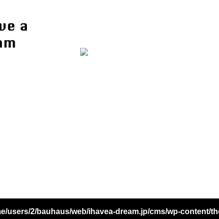
e/users/2/bauhaus/web/ihavea-dream.jp/cms/wp-content/t