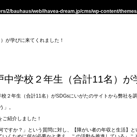
rs/2/bauhaus/web/ihavea-dream.jp/cms/wp-content/themes
名）が学びに来てくれました！
戸中学校２年生（合計11名）が
学校２年生（合計11名）がSDGsにいがたのサイトから弊社を
う」。
をご紹介しました！
は何ですか？」という質問に対し、【障がい者の年収と生活】と
ていくために何が必要かと考え、この活動を推進している』こ