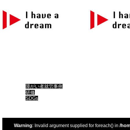
メニュー
トップ
お知らせ
私たちについて
事業内容
実績紹介
障がい者就労事例
研修
SDGs
メディア掲載・講演履歴
申込/お問い合せ
Warning
: Invalid argument supplied for foreach() in
/hom