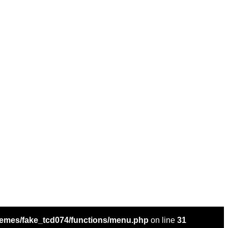
hemes/fake_tcd074/functions/menu.php
on line
31