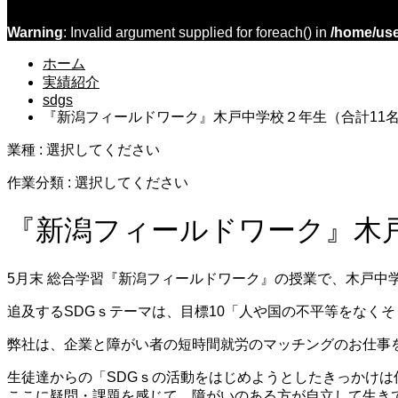
Warning
: Invalid argument supplied for foreach() in
/home/use
ホーム
実績紹介
sdgs
『新潟フィールドワーク』木戸中学校２年生（合計11
業種 : 選択してください
作業分類 : 選択してください
『新潟フィールドワーク』木
5月末 総合学習『新潟フィールドワーク』の授業で、木戸中
追及するSDGｓテーマは、目標10「人や国の不平等をなくそ
弊社は、企業と障がい者の短時間就労のマッチングのお仕事
生徒達からの「SDGｓの活動をはじめようとしたきっかけ
ここに疑問・課題を感じて、障がいのある方が自立して生き