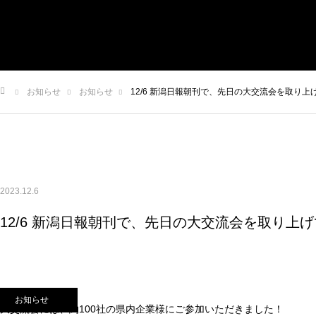
トップ
お知らせ
私たちについて
事業内容
実績
お知らせ
お知らせ
12/6 新潟日報朝刊で、先日の大交流会を取り
申込/お問い合せ
ム
2023.12.6
12/6 新潟日報朝刊で、先日の大交流会を取り上
お知らせ
大交流会には、約100社の県内企業様にご参加いただきました！