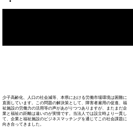
申込/お問い合せ
Warning
: Invalid argument supplied for foreach() in
/hom
dream.jp/cms/wp-content/themes/fake_tcd074/funct
Warning
: Invalid argument supplied for foreach() in
/home/use
dream.jp/cms/wp-content/themes/fake_tcd074/functions/
少子高齢化、人口の社会減等、本県における労働市場環境は困難に
直面しています。この問題の解決策として、障害者雇用の促進、福
祉施設の労働力の活用等の声があがりつつありますが、またまだ企
業と福祉の距離は遠いのが実情です。当法人では設立時より一貫し
て、企業と福祉施設のビジネスマッチングを通じてこの社会課題に
向き合ってきました。