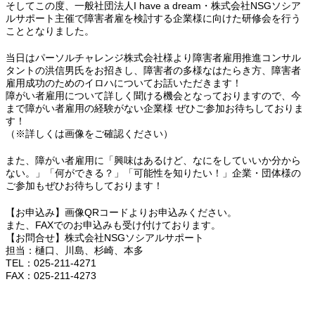
そしてこの度、一般社団法人I have a dream・株式会社NSGソシア
ルサポート主催で障害者雇を検討する企業様に向けた研修会を行う
こととなりました。
当日はパーソルチャレンジ株式会社様より障害者雇用推進コンサル
タントの洪信男氏をお招きし、障害者の多様なはたらき方、障害者
雇用成功のためのイロハについてお話いただきます！
障がい者雇用について詳しく聞ける機会となっておりますので、今
まで障がい者雇用の経験がない企業様 ぜひご参加お待ちしておりま
す！
（※詳しくは画像をご確認ください）
また、障がい者雇用に「興味はあるけど、なにをしていいか分から
ない。」「何ができる？」「可能性を知りたい！」企業・団体様の
ご参加もぜひお待ちしております！
【お申込み】画像QRコードよりお申込みください。
また、FAXでのお申込みも受け付けております。
【お問合せ】株式会社NSGソシアルサポート
担当：樋口、川島、杉崎、本多
TEL：025-211-4271
FAX：025-211-4273