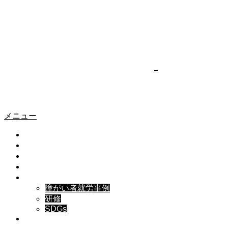
ホーム
お知らせ
お知らせ
【コンサルタント直伝！障害者雇用成功のためのイロ
ハを解説】セミナーのご案内
2025.03.31
【コンサルタント直伝！障害者雇用成功のため
のイロハを解説】セミナーのご案内
メニュー
お知らせ
トップ
お知らせ
私たちについて
事業内容
実績紹介
障がい者就労事例
研修
SDGs
メディア掲載・講演履歴