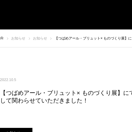
トップ
お知らせ
私たちについて
事業内容
実績
お知らせ
お知らせ
【つばめアール・ブリュット× ものづくり展】にてI ha
申込/お問い合せ
ム
2022.10.5
【つばめアール・ブリュット× ものづくり展】にてI h
して関わらせていただきました！