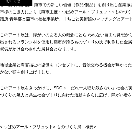
お知らせ
この度 弊法人は、燕市での新しい価値（作品•製品）を創り出し産業振
市様のご協力により【燕市主催：つばめアール・ブリュット× ものづ
議所 青年部と燕市の福祉事業所、まちごと美術館のマッチングとアー
このアート展は、障がいのある人の概念にとら われない自由な発想か
出されるブランク材を使用し燕市が誇るものづくりの技で制作した金属
就労がかけ合わされた展覧会となります。
地域企業と障害福祉の協働をコンセプトに、普段交わる機会が無かった
かない額を創り上げました。
このアート展をきっかけに、SDGｓ「だれ一人取り残さない」社会の
づくりの魅力と共生社会づくりに向けた活動をさらに広げ、障がい者を
< つばめアール・ブリュット× ものづくり展 概要>