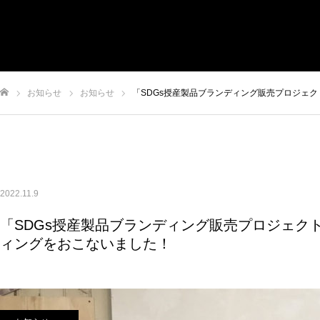
トップ
お知らせ
私たちについて
事業内容
実績
お知らせ
お知らせ
「SDGs授産製品ブランディング販売プロジェク
申込/お問い合せ
ム
2022.11.9
「SDGs授産製品ブランディング販売プロジェク
ィングをおこないました！