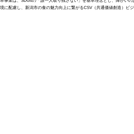
本事業は、
SDGs
の「誰一人取り残さない」を基本理念とし、障がいの
境に配慮し、新潟市の食の魅力向上に繋がる
CSV
（共通価値創造）ビジ