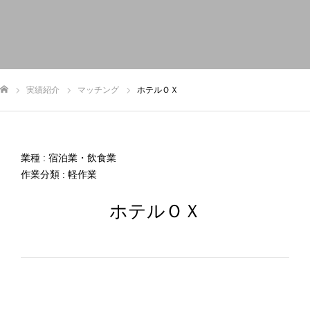
トップ
お知らせ
私たちについて
事業内容
実績
実績紹介
マッチング
ホテルＯＸ
申込/お問い合せ
ム
業種 : 宿泊業・飲食業
作業分類 : 軽作業
ホテルＯＸ