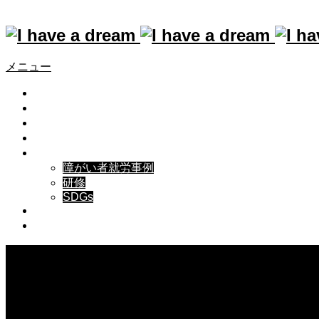
ホーム
実績紹介
マッチング
花プラン HanaPlan.Inc
メニュー
業種 : 卸売業・小売業
トップ
お知らせ
作業分類 : 清掃
私たちについて
事業内容
花プラン HanaPlan.Inc
実績紹介
障がい者就労事例
研修
バラ生産者・専門店”花プラン HanaPlan.Inc “様の障がい者
SDGs
短時間就労がはじまりました。
メディア掲載・講演履歴
申込/お問い合せ
〈採用までの経緯〉
社長様は、以前社会に貢献したいと福祉事業所に内職仕事を
Warning
: Invalid argument supplied for foreach() in
/hom
発注していたそうです。しかし、福祉事業所側が障がい者の
on line
31
能力以上の仕事を引き受けていたらしく、間に合わない仕事
は支援員さんが残業して行っていたそうです。
そんな経験から何のための社会貢献かわからなくなり、障が
Warning
: Invalid argument supplied for foreach() in
/home/use