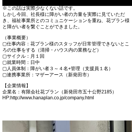
い者就労は避けていたそうです。
42
※この話は実際少なくない話です。
しかし今回、社長様に障がい者の力量を実際に見ていただ
き、福祉事業所とのコミュニケーションを重ね、花プラン様
と障がい者を繋ぐことができました。
（事業概要）
▢仕事内容：花プラン様のスタッフが日常管理できないとこ
ろの仕事をする（清掃・ハウス内の業務など）
▢サイクル：月１回
▢就業時間：日中
▢人員体制：障がい者３～４名+管理（支援員１名）
▢連携事業所：マザーアース（新発田市）
【企業情報】
企業名：有限会社花プラン（新発田市五十公野2185）
HP:http://www.hanaplan.co.jp/company.html